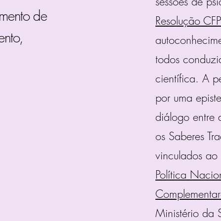
sessões de psi
amento de
Resolução CF
ento,
autoconhecime
todos conduz
científica. A 
por uma episte
diálogo entre 
os Saberes Tra
vinculados ao 
Política Nacion
Complementar
Ministério da