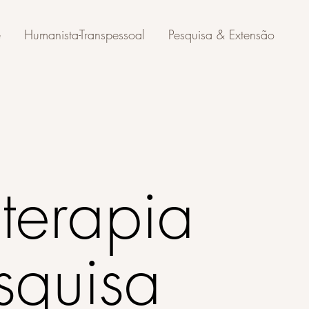
e
Humanista-Transpessoal
Pesquisa & Extensão
oterapia
squisa